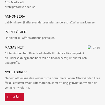
AFV Media AB
pren@affarsvarlden.se
ANNONSERA
patrik.nilsson@affarsvarlden.se
stefan.andersson@affarsvarlden.se
PORTFÖLJER
Här hittar du Affärsvärldens portföljer.
MAGASINET
Affärsvärlden har 28 år i rad utsetts till bästa affärsmagasin i
en undersökning bland börs-VD:ar, finanschefer, IR-chefer och
aktieproffs.
NYHETSBREV
Genom att teckna den kostnadsfria prenumerationen Affärsvärlden Free
får du ett urval av allt vårt material, samt ett dagligt nyhetsbrev med de
senaste nyheterna.
BESTÄLL